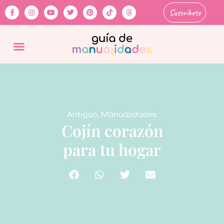
Suscríbete
Antiguo
,
Manualidades
Cojín corazón
para tu hogar