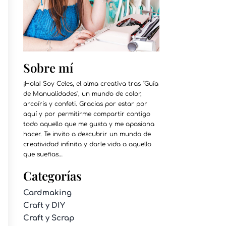
Sobre mí
¡Hola! Soy Celes, el alma creativa tras “Guía
de Manualidades”, un mundo de color,
arcoíris y confeti. Gracias por estar por
aquí y por permitirme compartir contigo
todo aquello que me gusta y me apasiona
hacer. Te invito a descubrir un mundo de
creatividad infinita y darle vida a aquello
que sueñas…
Categorías
Cardmaking
Craft y DIY
Craft y Scrap