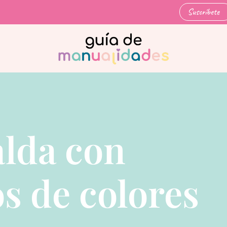
Suscríbete
lda con
os de colores