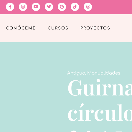
CONÓCEME
CURSOS
PROYECTOS
Antiguo
,
Manualidades
Guirna
círcul