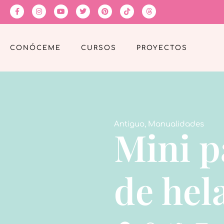
CONÓCEME
CURSOS
PROYECTOS
Antiguo
,
Manualidades
Mini p
de hel