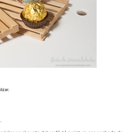
izar.
.