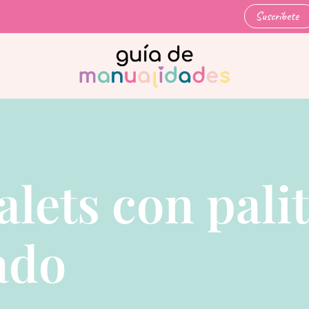
Suscríbete
alets con pali
ado