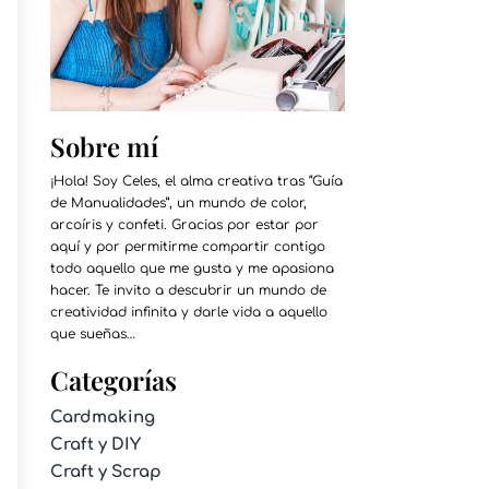
Sobre mí
¡Hola! Soy Celes, el alma creativa tras “Guía
de Manualidades”, un mundo de color,
arcoíris y confeti. Gracias por estar por
aquí y por permitirme compartir contigo
todo aquello que me gusta y me apasiona
hacer. Te invito a descubrir un mundo de
creatividad infinita y darle vida a aquello
que sueñas…
Categorías
Cardmaking
Craft y DIY
Craft y Scrap