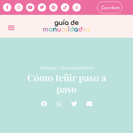
Suscríbete
Antiguo
,
Manualidades
Cómo teñir paso a
paso