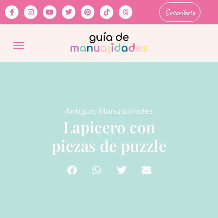
Suscríbete
Antiguo
,
Manualidades
Lapicero con
piezas de puzzle