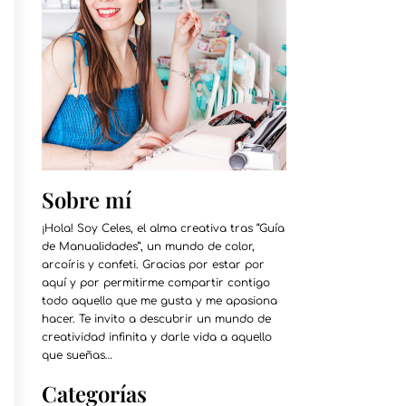
Sobre mí
¡Hola! Soy Celes, el alma creativa tras “Guía
de Manualidades”, un mundo de color,
arcoíris y confeti. Gracias por estar por
aquí y por permitirme compartir contigo
todo aquello que me gusta y me apasiona
hacer. Te invito a descubrir un mundo de
creatividad infinita y darle vida a aquello
que sueñas…
Categorías