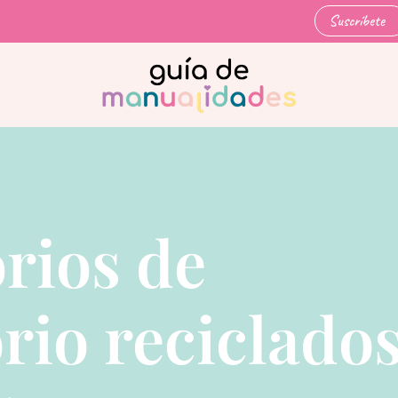
Suscríbete
rios de
rio reciclados