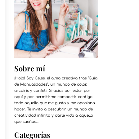
Sobre mí
¡Hola! Soy Celes, el alma creativa tras “Guía
de Manualidades”, un mundo de color,
arcoíris y confeti. Gracias por estar por
aquí y por permitirme compartir contigo
todo aquello que me gusta y me apasiona
hacer. Te invito a descubrir un mundo de
creatividad infinita y darle vida a aquello
que sueñas…
Categorías