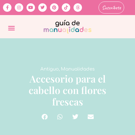
Suscríbete
Antiguo
,
Manualidades
Accesorio para el
cabello con flores
frescas