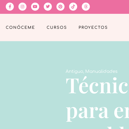
CONÓCEME
CURSOS
PROYECTOS
Antiguo
,
Manualidades
Técnic
para e