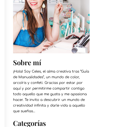
Sobre mí
¡Hola! Soy Celes, el alma creativa tras “Guía
de Manualidades”, un mundo de color,
arcoíris y confeti. Gracias por estar por
aquí y por permitirme compartir contigo
todo aquello que me gusta y me apasiona
hacer. Te invito a descubrir un mundo de
creatividad infinita y darle vida a aquello
que sueñas…
Categorías