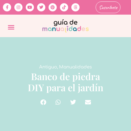
Suscríbete
Antiguo
,
Manualidades
Banco de piedra
DIY para el jardín