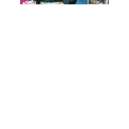
CATHERINE POOLER STORE
Sígueme
Compartir: