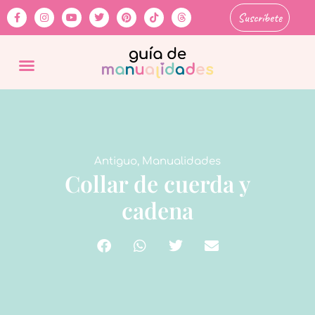
Suscríbete
Antiguo
,
Manualidades
Collar de cuerda y
cadena