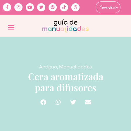
Suscríbete
Antiguo
,
Manualidades
Cera aromatizada
para difusores