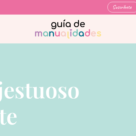
Suscríbete
jestuoso
te