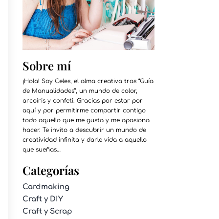
Sobre mí
¡Hola! Soy Celes, el alma creativa tras “Guía
de Manualidades”, un mundo de color,
arcoíris y confeti. Gracias por estar por
aquí y por permitirme compartir contigo
todo aquello que me gusta y me apasiona
hacer. Te invito a descubrir un mundo de
creatividad infinita y darle vida a aquello
que sueñas…
Categorías
Cardmaking
Craft y DIY
Craft y Scrap