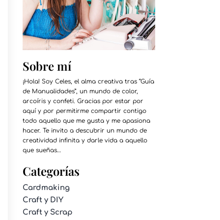
Sobre mí
¡Hola! Soy Celes, el alma creativa tras “Guía
de Manualidades”, un mundo de color,
arcoíris y confeti. Gracias por estar por
aquí y por permitirme compartir contigo
todo aquello que me gusta y me apasiona
hacer. Te invito a descubrir un mundo de
creatividad infinita y darle vida a aquello
que sueñas…
Categorías
Cardmaking
Craft y DIY
Craft y Scrap