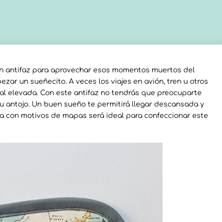
 un antifaz para aprovechar esos momentos muertos del
r un sueñecito. A veces los viajes en avión, tren u otros
al elevada. Con este antifaz no tendrás que preocuparte
 tu antojo. Un buen sueño te permitirá llegar descansada y
da con motivos de mapas será ideal para confeccionar este