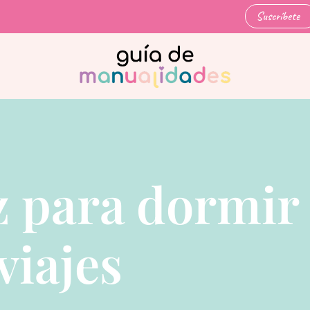
Suscríbete
z para dormir
viajes