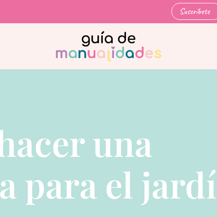
Suscríbete
hacer una
 para el jard