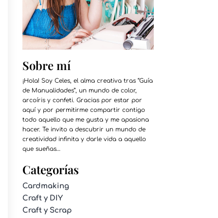
Sobre mí
¡Hola! Soy Celes, el alma creativa tras “Guía
de Manualidades”, un mundo de color,
arcoíris y confeti. Gracias por estar por
aquí y por permitirme compartir contigo
todo aquello que me gusta y me apasiona
hacer. Te invito a descubrir un mundo de
creatividad infinita y darle vida a aquello
que sueñas…
Categorías
Cardmaking
Craft y DIY
Craft y Scrap