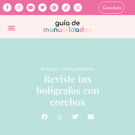
Suscríbete
Antiguo
,
Manualidades
Reviste tus
bolígrafos con
corchos