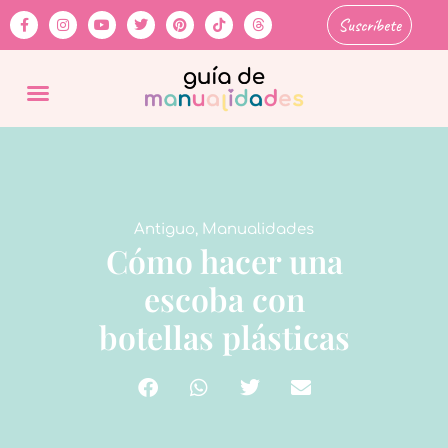
Suscríbete
Antiguo
,
Manualidades
Cómo hacer una
escoba con
botellas plásticas