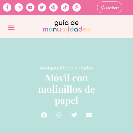
Suscríbete
Antiguo
,
Manualidades
Móvil con
molinillos de
papel