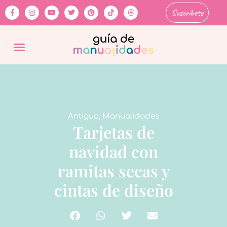
Suscríbete
Antiguo
,
Manualidades
Tarjetas de
navidad con
ramitas secas y
cintas de diseño