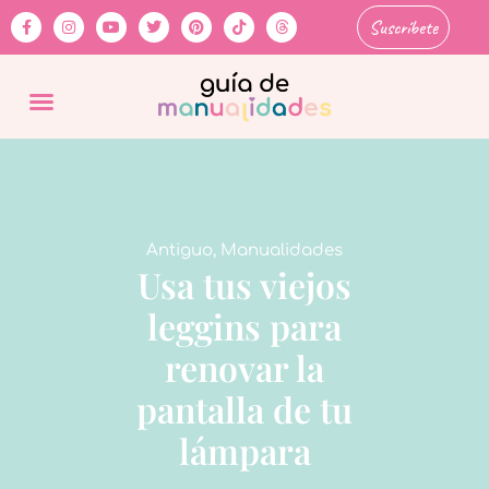
Suscríbete
Antiguo
,
Manualidades
Usa tus viejos
leggins para
renovar la
pantalla de tu
lámpara