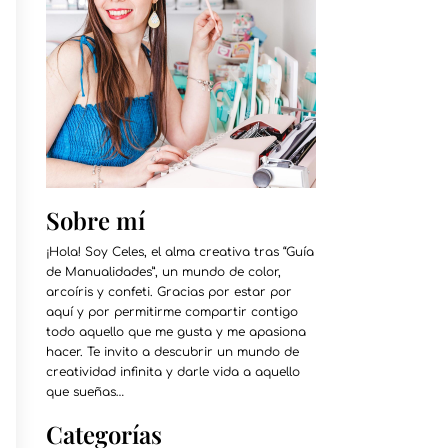
Sobre mí
¡Hola! Soy Celes, el alma creativa tras “Guía
de Manualidades”, un mundo de color,
arcoíris y confeti. Gracias por estar por
aquí y por permitirme compartir contigo
todo aquello que me gusta y me apasiona
hacer. Te invito a descubrir un mundo de
creatividad infinita y darle vida a aquello
que sueñas…
Categorías