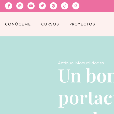
CONÓCEME
CURSOS
PROYECTOS
Antiguo
,
Manualidades
Un bon
portac