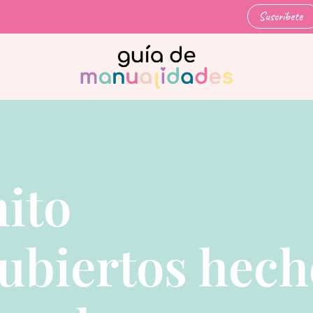
Suscríbete
ito
ubiertos hech