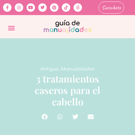
Suscríbete
Antiguo
,
Manualidades
3 tratamientos
caseros para el
cabello