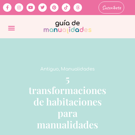
Suscríbete
Antiguo
,
Manualidades
5
transformaciones
de habitaciones
para
manualidades