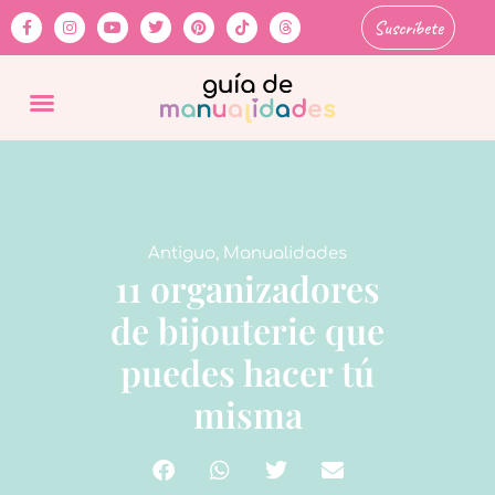
Suscríbete
Antiguo
,
Manualidades
11 organizadores
de bijouterie que
puedes hacer tú
misma