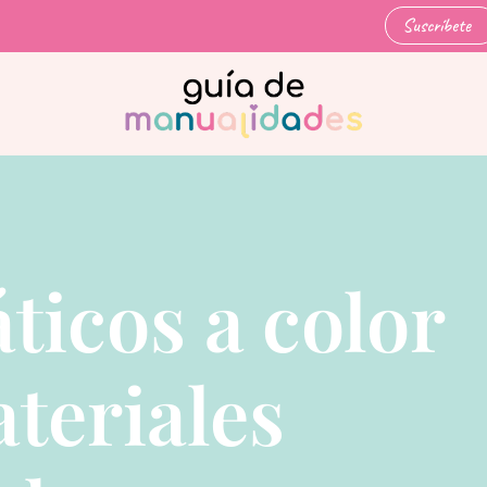
Suscríbete
ticos a color
teriales