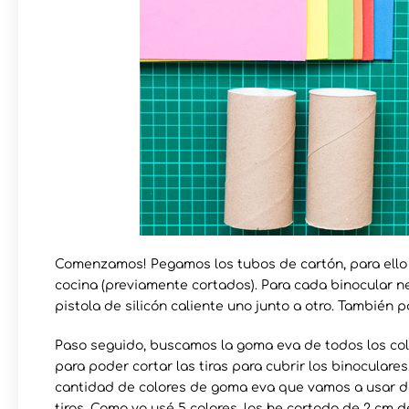
Comenzamos! Pegamos los tubos de cartón, para ello
cocina (previamente cortados). Para cada binocular 
pistola de silicón caliente uno junto a otro. También 
Paso seguido, buscamos la goma eva de todos los c
para poder cortar las tiras para cubrir los binoculare
cantidad de colores de goma eva que vamos a usar d
tiras. Como yo usé 5 colores, las he cortado de 2 cm 