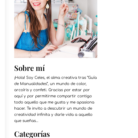
Sobre mí
¡Hola! Soy Celes, el alma creativa tras “Guía
de Manualidades”, un mundo de color,
arcoíris y confeti. Gracias por estar por
aquí y por permitirme compartir contigo
todo aquello que me gusta y me apasiona
hacer. Te invito a descubrir un mundo de
creatividad infinita y darle vida a aquello
que sueñas…
Categorías