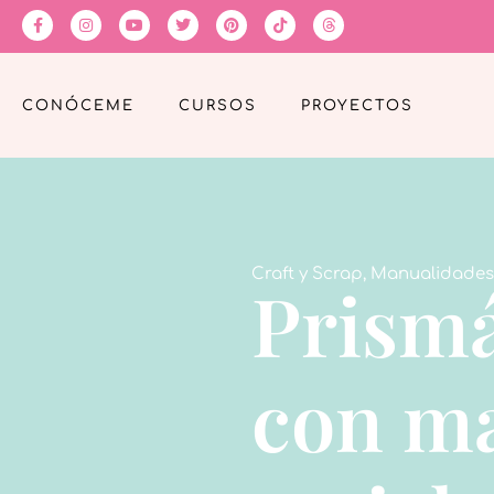
CONÓCEME
CURSOS
PROYECTOS
Craft y Scrap
,
Manualidades
Prismá
con ma