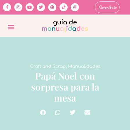
Suscríbete
Craft and Scrap
,
Manualidades
Papá Noel con
sorpresa para la
mesa