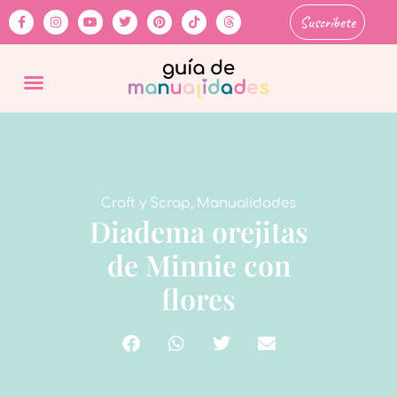
Suscríbete
Craft y Scrap
,
Manualidades
Diadema orejitas
de Minnie con
flores