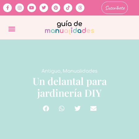
Suscríbete
Antiguo
,
Manualidades
Un delantal para
jardinería DIY