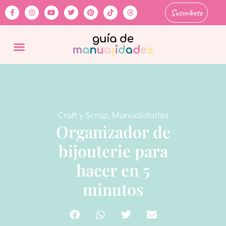
Suscríbete
Craft y Scrap
,
Manualidades
Organizador de
bijouterie para
hacer en 5
minutos