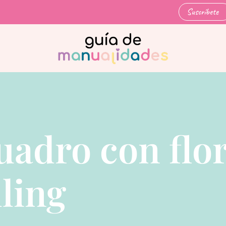
Suscríbete
uadro con flo
lling