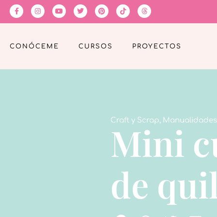
CONÓCEME
CURSOS
PROYECTOS
Craft y Scrap
,
Manualidades
Mini c
de qui