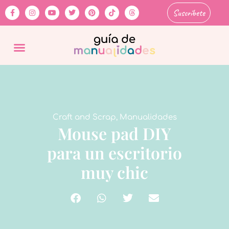
Suscríbete
Craft and Scrap
,
Manualidades
Mouse pad DIY
para un escritorio
muy chic