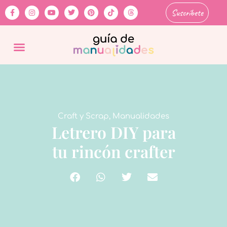
Suscríbete
Craft y Scrap
,
Manualidades
Letrero DIY para
tu rincón crafter