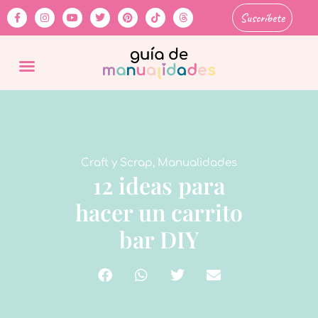
Suscríbete
Craft y Scrap
,
Manualidades
12 ideas para
hacer un carrito
bar DIY