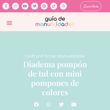
Suscríbete
Craft and Scrap
,
Manualidades
Diadema pompón
de tul con mini
pompones de
colores