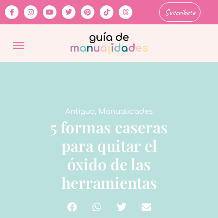
Suscríbete
Antiguo
,
Manualidades
5 formas caseras
para quitar el
óxido de las
herramientas