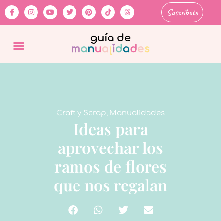
Suscríbete
Craft y Scrap
,
Manualidades
Ideas para
aprovechar los
ramos de flores
que nos regalan