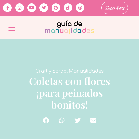
Suscríbete
Craft y Scrap
,
Manualidades
Coletas con flores
¡para peinados
bonitos!