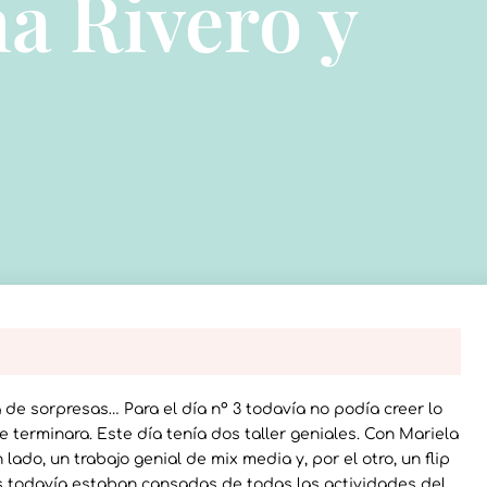
a Rivero y
de sorpresas… Para el día nº 3 todavía no podía creer lo
 terminara. Este día tenía dos taller geniales. Con Mariela
ado, un trabajo genial de mix media y, por el otro, un flip
s todavía estaban cansadas de todas las actividades del