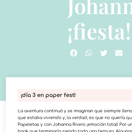
Johann
¡fiesta!
¡día 3 en paper fest!
La aventura continuó y se imaginan que siempre llena 
que estaba viviendo y, la verdad, es que no quería que
Papeletas y con Johanna Rivero ¡emoción total! Por un l
book que terminaría siendo toda una ternura. Alguna