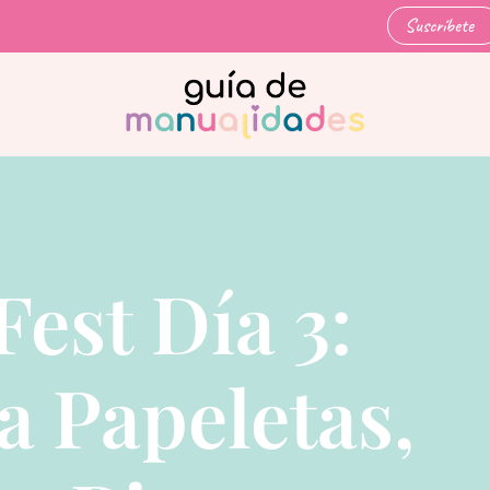
Suscríbete
Fest Día 3:
a Papeletas,