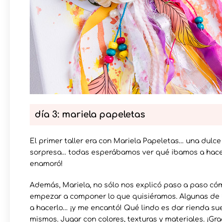
día 3: mariela papeletas
El primer taller era con Mariela Papeletas… una dulce
sorpresa… todas esperábamos ver qué ibamos a hacer
enamoró!
Además, Mariela, no sólo nos explicó paso a paso cóm
empezar a componer lo que quisiéramos. Algunas de l
a hacerlo… ¡y me encantó! Qué lindo es dar rienda su
mismos. Jugar con colores, texturas y materiales. ¡Gra