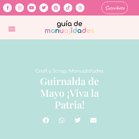
Suscríbete
Craft y Scrap
,
Manualidades
Guirnalda de
Mayo ¡Viva la
Patria!