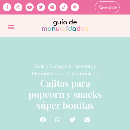
Suscríbete
Craft y Scrap
,
Herramientas
,
Manualidades
,
Scrapbooking
Cajitas para
popcorn y snacks
súper bonitas