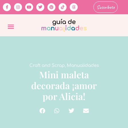
Suscríbete
Craft and Scrap
,
Manualidades
Mini maleta
decorada ¡amor
por Alicia!