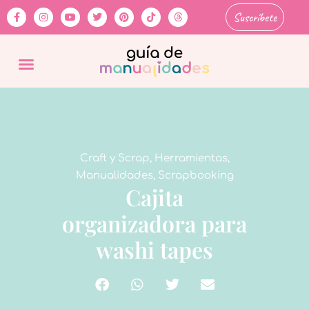
Suscríbete
Craft y Scrap
,
Herramientas
,
Manualidades
,
Scrapbooking
Cajita
organizadora para
washi tapes