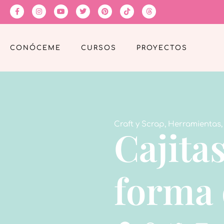
CONÓCEME
CURSOS
PROYECTOS
Craft y Scrap
,
Herramientas
Cajita
forma 