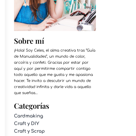
Sobre mí
¡Hola! Soy Celes, el alma creativa tras “Guía
de Manualidades”, un mundo de color,
arcoíris y confeti. Gracias por estar por
aquí y por permitirme compartir contigo
todo aquello que me gusta y me apasiona
hacer. Te invito a descubrir un mundo de
creatividad infinita y darle vida a aquello
que sueñas…
Categorías
Cardmaking
Craft y DIY
Craft y Scrap