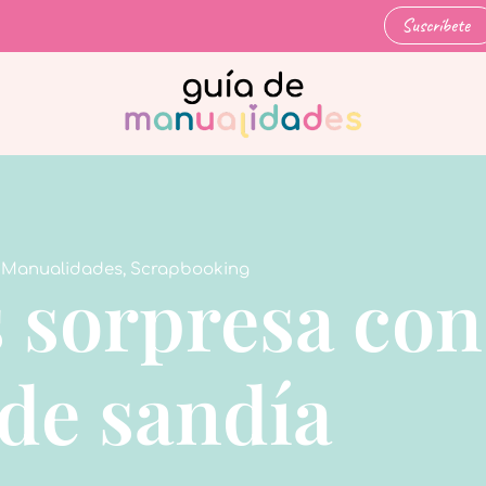
Suscríbete
,
Manualidades
,
Scrapbooking
s sorpresa con
de sandía