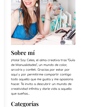
Sobre mí
¡Hola! Soy Celes, el alma creativa tras “Guía
de Manualidades”, un mundo de color,
arcoíris y confeti. Gracias por estar por
aquí y por permitirme compartir contigo
todo aquello que me gusta y me apasiona
hacer. Te invito a descubrir un mundo de
creatividad infinita y darle vida a aquello
que sueñas…
Categorías