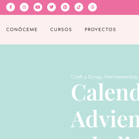
CONÓCEME
CURSOS
PROYECTOS
Craft y Scrap
,
Herramientas
Calend
Advien