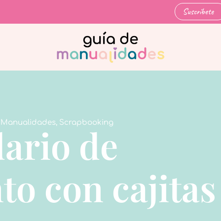
Suscríbete
,
Manualidades
,
Scrapbooking
ario de
to con cajitas