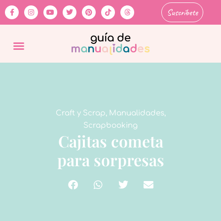
Suscríbete
Craft y Scrap
,
Manualidades
,
Scrapbooking
Cajitas cometa
para sorpresas