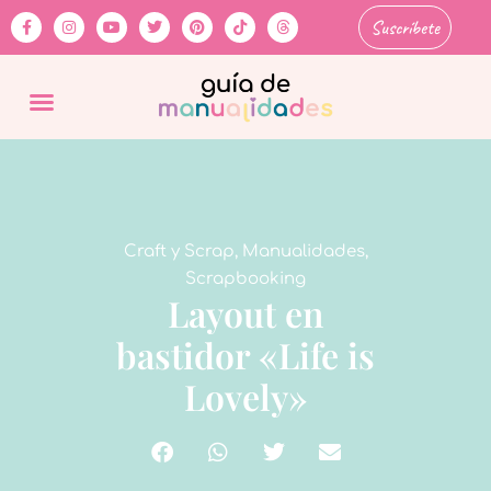
Suscríbete
Craft y Scrap
,
Manualidades
,
Scrapbooking
Layout en
bastidor «Life is
Lovely»