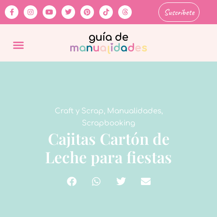
Suscríbete
Craft y Scrap
,
Manualidades
,
Scrapbooking
Cajitas Cartón de
Leche para fiestas