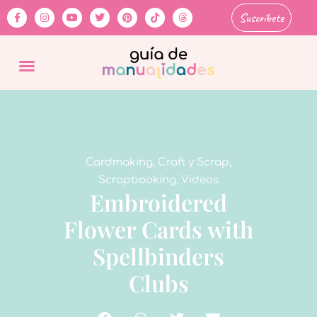
Suscríbete
Cardmaking
,
Craft y Scrap
,
Scrapbooking
,
Videos
Embroidered
Flower Cards with
Spellbinders
Clubs