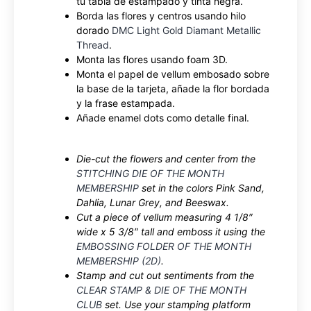
tu tabla de estampado y tinta negra.
Borda las flores y centros usando hilo
dorado
DMC Light Gold Diamant Metallic
Thread
.
Monta las flores usando foam 3D.
Monta el papel de vellum embosado sobre
la base de la tarjeta, añade la flor bordada
y la frase estampada.
Añade enamel dots como detalle final.
Die-cut the flowers and center from the
STITCHING DIE OF THE MONTH
MEMBERSHIP
set in the colors Pink Sand,
Dahlia, Lunar Grey, and Beeswax.
Cut a piece of vellum measuring 4 1/8″
wide x 5 3/8″ tall and emboss it using the
EMBOSSING FOLDER OF THE MONTH
MEMBERSHIP (2D)
.
Stamp and cut out sentiments from the
CLEAR STAMP & DIE OF THE MONTH
CLUB
set. Use your stamping platform