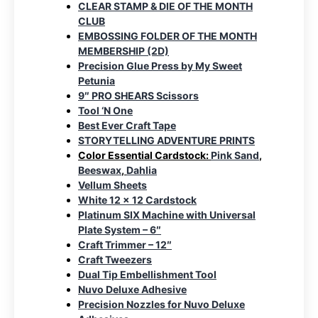
CLEAR STAMP & DIE OF THE MONTH
CLUB
EMBOSSING FOLDER OF THE MONTH
MEMBERSHIP (2D)
Precision Glue Press by My Sweet
Petunia
9″ PRO SHEARS Scissors
Tool ‘N One
Best Ever Craft Tape
STORYTELLING ADVENTURE PRINTS
Color Essential Cardstock:
Pink Sand
,
Beeswax
,
Dahlia
Vellum Sheets
White 12 x 12 Cardstock
Platinum SIX Machine with Universal
Plate System – 6″
Craft Trimmer – 12″
Craft Tweezers
Dual Tip Embellishment Tool
Nuvo Deluxe Adhesive
Precision Nozzles for Nuvo Deluxe