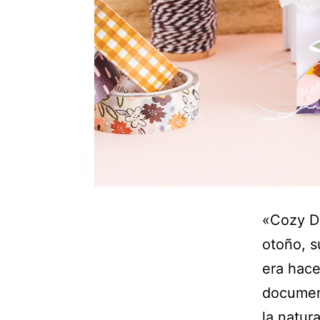
«Cozy D
otoño, s
era hacer
documen
la natur