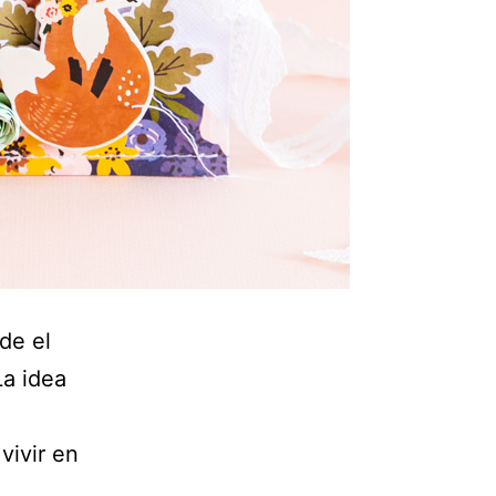
de el
La idea
ivir en