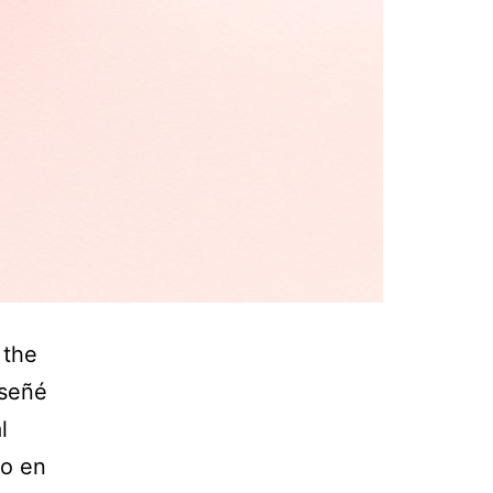
 the
señé
l
do en