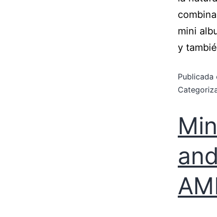
combinac
mini alb
y tambi
Publicada 
Categori
Min
and
AM