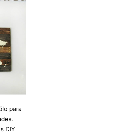
ólo para
ades.
as DIY