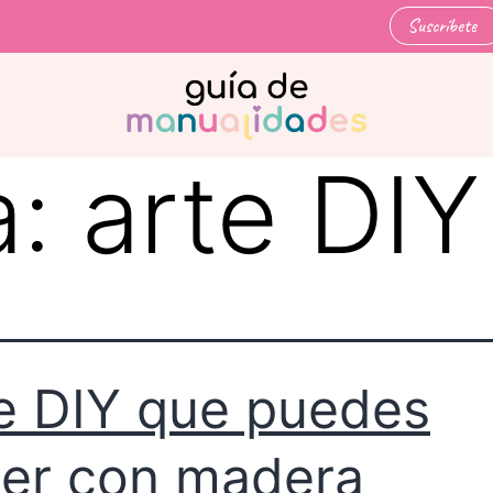
Suscríbete
a:
arte DIY
e DIY que puedes
er con madera